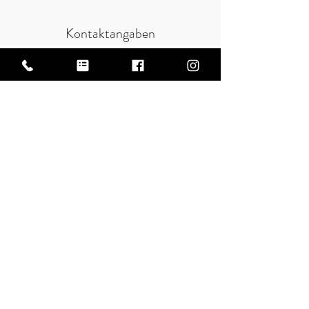
Kontaktangaben
Achillesstraße 118, 13125 Berlin, Deutschland
AGB
Datenschutz
Kontaktiere uns
Impressum
Facebook
Instagram