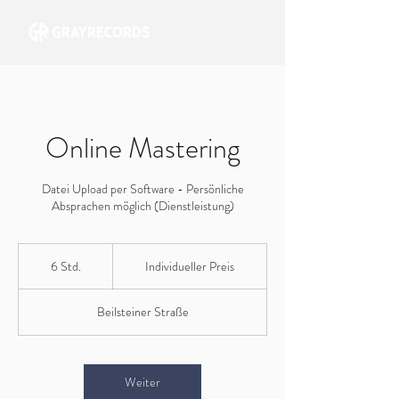
Online Mastering
Datei Upload per Software - Persönliche
Absprachen möglich (Dienstleistung)
Individueller
Preis
6 Std.
6
Individueller Preis
S
t
Beilsteiner Straße
d
.
Weiter